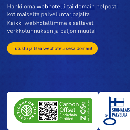
Hanki oma
webhotelli
tai
domain
helposti
kotimaiselta palveluntarjoajalta.
Kaikki webhotellimme sisältävät
verkkotunnuksen ja paljon muuta!
Tutustu ja tilaa webhotelli sekä domain!